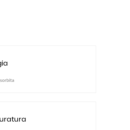
ia
sorbita
uratura