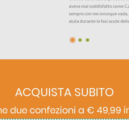
oActive Psoriasi. Ora porto questa crema
che facesse davve
avere sempre quell'effetto lenitivo che mi
aver terminato fi
patologia. Consigliatissima per tutti.
quando voglio, pe
ACQUISTA SUBITO
e due confezioni a € 49,99 