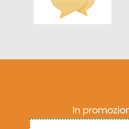
 posso finalmente godermi
aveva mai soddisfatto come Cam
iosi sintomi legati alla
sempre con me ovunque vada, per 
aiuta durante la fasi acute della 
In promozion