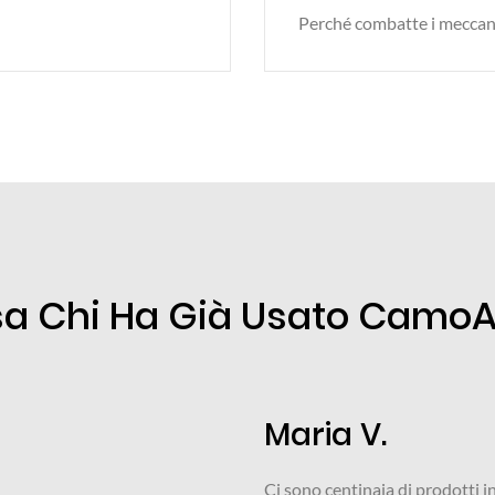
Perché combatte i meccani
a Chi Ha Già Usato CamoAc
Luciana 
 commercio per la psoriasi ma nessuno mi
Ho combattuto per