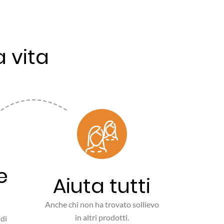
 vita
e
Aiuta tutti
Anche chi non ha trovato sollievo
in altri prodotti.
di