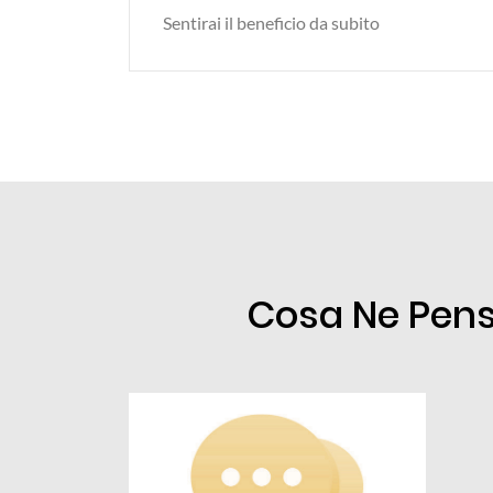
Sentirai il beneficio da subito
Cosa Ne Pens
Maria V.
idarmi, ultimo tentativo, di
Ci sono centinaia di prodotti in