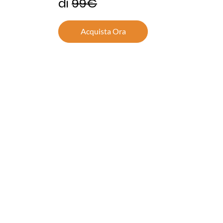
di
99€
Acquista Ora